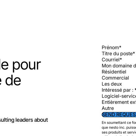
Section
le pour
Mon domaine d
Résidentiel
e de
Commercial
Les deux
Intéressé par :
Logiciel-servic
Entièrement ex
Autre
SEND REQUES
ulting leaders about
En soumettant ce fo
que nesto inc. puis
ses produits et ser