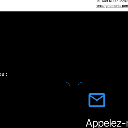
utilisant le lien in
renseignements per
pe :
Appelez-