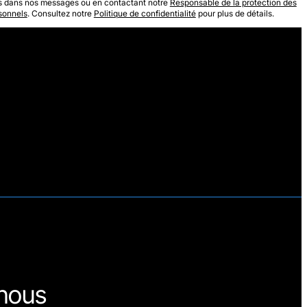
clus dans nos messages ou en contactant notre
Responsable de la protection des
sonnels
. Consultez notre
Politique de confidentialité
pour plus de détails.
nous